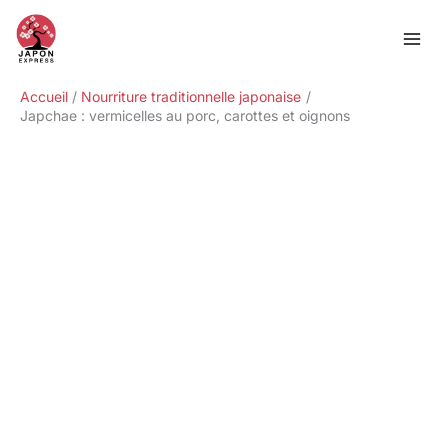
Aller
Rechercher
au
contenu
Accueil
Nourriture traditionnelle japonaise
Japchae : vermicelles au porc, carottes et oignons