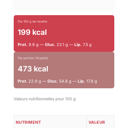
Par 100 g de recette
199 kcal
Prot.
9.6 g —
Gluc.
23.1 g —
Lip.
7.5 g
Par portion (4 parts)
473 kcal
Prot.
22.9 g —
Gluc.
54.8 g —
Lip.
17.8 g
Valeurs nutritionnelles pour 100 g
NUTRIMENT
VALEUR