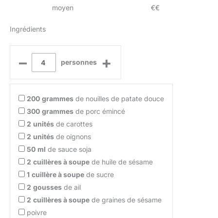
moyen
€€
Ingrédients
–
+
personnes
200
grammes
de nouilles de patate douce
300
grammes
de porc émincé
2
unités
de carottes
2
unités
de oignons
50
ml
de sauce soja
2
cuillères à soupe
de huile de sésame
1
cuillère à soupe
de sucre
2
gousses
de ail
2
cuillères à soupe
de graines de sésame
poivre