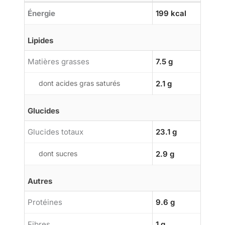
Énergie
199 kcal
Lipides
Matières grasses
7.5 g
dont acides gras saturés
2.1 g
Glucides
Glucides totaux
23.1 g
dont sucres
2.9 g
Autres
Protéines
9.6 g
Fibres
1 g