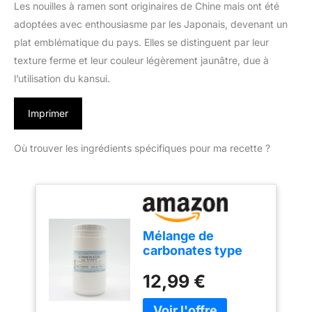
Les nouilles à ramen sont originaires de Chine mais ont été
adoptées avec enthousiasme par les Japonais, devenant un
plat emblématique du pays. Elles se distinguent par leur
texture ferme et leur couleur légèrement jaunâtre, due à
l’utilisation du kansui.
Imprimer
Où trouver les ingrédients spécifiques pour ma recette ?
Mélange de
carbonates type
Kansui en pot PEHD
12,99 €
inviolable de 500 g
pour ramen