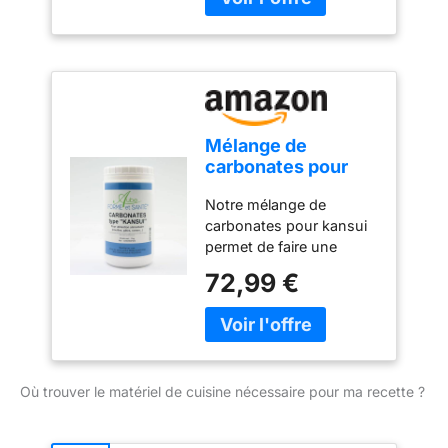
Mélange de
carbonates pour
Kansui - Sachet de
Notre mélange de
5 kg
carbonates pour kansui
permet de faire une
solution alcaline type
72,99 €
baking soda et de
remplacer la "solution
alcaline japonaise"
difficile à se procurer en
Europe. Peut contenir
Où trouver le matériel de cuisine nécessaire pour ma recette ?
des traces de GLUTEN,
ARACHIDES, SOJA,
FRUITS À COQUES,