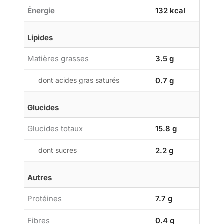
Énergie
132 kcal
Lipides
Matières grasses
3.5 g
dont acides gras saturés
0.7 g
Glucides
Glucides totaux
15.8 g
dont sucres
2.2 g
Autres
Protéines
7.7 g
Fibres
0.4 g