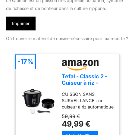
Le saumon est un poisson très apprécié au Japon, symbole
de richesse et de bonheur dans la culture nippone.
Imprimer
Où trouver le matériel de cuisine nécessaire pour ma recette ?
-17%
Tefal - Classic 2 -
Cuiseur à riz -
Antiadhésif - 3 L -
CUISSON SANS
Noir
SURVEILLANCE : un
cuiseur à riz automatique
qui permet en 1 clic et
59,99 €
sans surveillance
49,99 €
d'obtenir un riz
savoureux et cuit à la