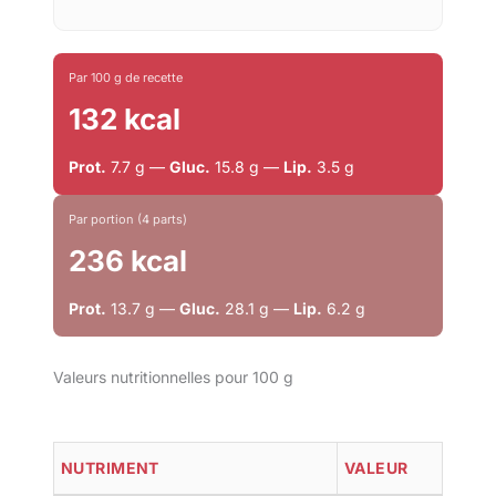
Par 100 g de recette
132 kcal
Prot.
7.7 g —
Gluc.
15.8 g —
Lip.
3.5 g
Par portion (4 parts)
236 kcal
Prot.
13.7 g —
Gluc.
28.1 g —
Lip.
6.2 g
Valeurs nutritionnelles pour 100 g
NUTRIMENT
VALEUR