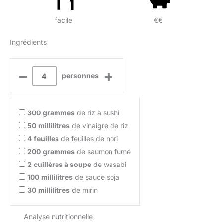
facile
€€
Ingrédients
–
+
personnes
300
grammes
de riz à sushi
50
millilitres
de vinaigre de riz
4
feuilles
de feuilles de nori
200
grammes
de saumon fumé
2
cuillères à soupe
de wasabi
100
millilitres
de sauce soja
30
millilitres
de mirin
Analyse nutritionnelle