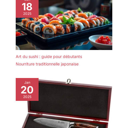
garniture de salade.
18
des produits
un savoir-faire élégant,
authentiques et raffinés,
qui sont des cadeaux
2025
dédiés à la gastronomie
idéaux pour Noël, les
japonaise (produits
anniversaires, les
roses) et à la cuisine
anniversaires, etc.
coréenne (produits
jaunes)
Art du sushi : guide pour débutants
Nourriture traditionnelle japonaise
Jan
20
2025