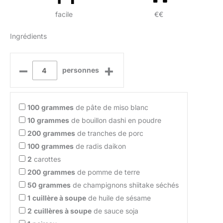
facile
€€
Ingrédients
–
+
personnes
100
grammes
de pâte de miso blanc
10
grammes
de bouillon dashi en poudre
200
grammes
de tranches de porc
100
grammes
de radis daikon
2
carottes
200
grammes
de pomme de terre
50
grammes
de champignons shiitake séchés
1
cuillère à soupe
de huile de sésame
2
cuillères à soupe
de sauce soja