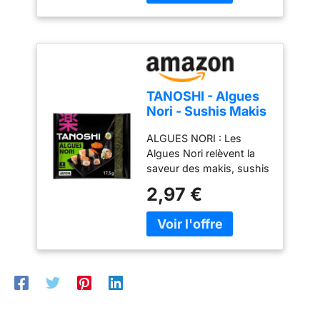
Ramen est unique grâce
pour l'utilisation. ✅
terme.Chaque paire
début de la saison pour
à la glaçure haute
EMBALLAGE INDIVIDUEL
d'acier inoxydable les
garantir que la texture
température et à la
: Lot de 40 paires de
baguettes ont un motif
n'est pas trop mâchée. ✅
finition artisanale. Cet
baguettes. Chaque paire
différent La gravure sur
Emballage avec
ensemble de bols à
de baguettes est livrée
les tiges métalliques
fermeture éclair : tous les
soupe au style japonais
dans ses propres
réduit la sensation de
moyens ont été
constitue un choix
manches. Élégant à
TANOSHI - Algues
glissement. 【Passe au
appliqués au meilleur de
élégant pour enrichir la
utiliser dans les
Nori - Sushis Makis
Lave-vaisselle et Facile à
nos connaissances pour
vaisselle de table ou offrir
restaurants et à la
- 7 feuilles - 18 g
Nettoyer】: Ils peuvent
empêcher les algues nori
à des amateurs de
maison et bonne hygiène
ALGUES NORI : Les
être mis au lave-vaisselle
de faire face à l'humidité.
cuisine
pour les plats à emporter.
Algues Nori relèvent la
et dans l'armoire de
Une fois ouvert, veuillez
✅ LONGUEUR 20 CM
saveur des makis, sushis
stérilisation.Résolvez
l'utiliser immédiatement.
ÉPAISSEUR 4,5 MM :
et autres plats, en
complètement le
2,97 €
✅ Haute teneur en
Prise en main facile,
apportant une texture à
problème du nettoyage
protéines + haute teneur
même pour les
la fois croustillante et
après les repas, même le
en fibres : pour affirmer
débutants en baguettes.
fondante
lavage à la main ne
une forte teneur en
Les baguettes de moins
INCONTOURNABLE DE
laissera pas de saleté et
protéines, (CE) n°
de 4,5 mm d'épaisseur
LA CUISINE NIPPONE :
de taches d'huile.Idéal
1924/2006 nécessite un
sont difficiles à tenir. ✅
Indispensables à
pour les baguettes
minimum de 20 % de la
QU'EST-CE QUE
l’élaboration des sushis
réutilisables. Si vous ne
valeur énergétique des
GENROKU ? Genroku 元
au Japon, les algues nori
voulez pas utiliser de
aliments est fournie par
禄 est une ère japonaise
sont un élément clé de la