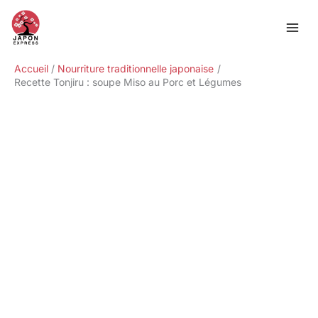
Aller
Rechercher
au
contenu
Accueil
Nourriture traditionnelle japonaise
Recette Tonjiru : soupe Miso au Porc et Légumes