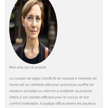
machine pour un
nettoyage facile. Le
coussin ComfiLife pour
coccyx est le meilleur
coussin de siège en
mousse à mémoire de
forme sur le marché
fabriqué en mousse à
mémoire de forme
durable de qualité
supérieure avec couche
de gel rafraîchissant sur
le dessus pour un
Mon avis sur ce produit
confort supérieur, il ne
s'aplatira pas au fil du
Le coussin de siège ComfiLife en mousse à mémoire de
temps comme les autres
Soutient le coccyx et
forme est un véritable allié pour quiconque souffre de
soulage la pression : le
douleurs dorsales ou cherche à améliorer sa posture.
coussin de siège
Grâce à son soutien efficace pour le coccyx et son
ergonomique offre un
confort indéniable, il soulage efficacement les douleurs
maximum de soutien et