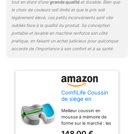
de confort tout en
tout en étant d’une
grande qualité
et durable. Bien que
réduisant la pression sur
le choix de couleurs soit limité et que le prix soit
le coccyx et favorise une
légèrement élevé, ces petits inconvénients sont vite
posture saine Soulage
oubliés face à la qualité du produit. Sa conception
les douleurs lombaires et
la sciatique. Idéal pour le
portable et lavable en machine renforce son côté
bureau, la conduite et les
pratique, en faisant un achat judicieux pour quiconque
voyages : prend en
accorde de l’importance à son confort et à sa santé.
charge la récupération
des problèmes de bas du
dos, hernie discale,
blessures au coccyx,
sciatique et autres
problèmes de colonne
vertébrale. Idéal pour le
ComfiLife Coussin
bureau, la maison, les
de siège en
voyages, les sièges de
Mousse à mémoire
voiture ou les fauteuils
Meilleur coussin en
de Forme
roulants. Housse en
mousse à mémoire de
antidérapant
velours zippée lavable en
forme sur le marché : les
amélioré en Gel
machine pour un
caractéristiques tout-en-
pour Le Coccyx –
148,00 €
nettoyage facile et