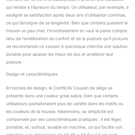
réduisant la pression sur
qui résiste à l’épreuve du temps. Un utilisateur, par exemple, a
le coccyx et favorise une
souligné sa satisfaction après deux ans d’utilisation continue,
posture saine Soulage
ce qui témoigne de sa longévité. Bien que certains puissent le
les douleurs lombaires et
la sciatique. Idéal pour le
trouver un peu cher, l’investissement en vaut la peine compte
bureau, la conduite et les
tenu de l’amélioration du confort et de la posture qu’il procure.
voyages : prend en
Je recommande ce coussin à quiconque cherche une solution
charge la récupération
durable pour apaiser les maux de dos et améliorer leur
des problèmes de bas du
dos, hernie discale,
posture.
blessures au coccyx,
sciatique et autres
Design et caractéristiques
problèmes de colonne
vertébrale. Idéal pour le
En termes de design, le ComfiLife Coussin de siège se
bureau, la maison, les
présente dans une couleur grise sobre, bien que certains
voyages, les sièges de
utilisateurs souhaiteraient plus de variété dans les motifs ou
voiture ou les fauteuils
les couleurs de la housse. Néanmoins, sa simplicité est
roulants. Housse en
velours zippée lavable en
compensée par ses caractéristiques pratiques : il est léger,
machine pour un
portable, et, surtout, lavable en machine, ce qui facilite son
nettoyage facile et
entretien. Les dimensions de 44,45 x 34,8 x 0,1 cm sont