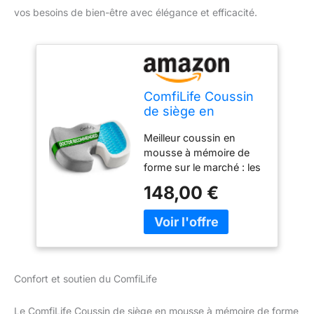
vos besoins de bien-être avec élégance et efficacité.
ComfiLife Coussin
de siège en
Mousse à mémoire
Meilleur coussin en
de Forme
mousse à mémoire de
antidérapant
forme sur le marché : les
amélioré en Gel
caractéristiques tout-en-
pour Le Coccyx –
148,00 €
un de ComfilLife sont
pour soulager Les
inégalées : fond en
douleurs dorsales,
caoutchouc
Le Soutien du
antidérapant, poignée
Coccyx, la
intégrée pour un
sciatique, la
transport facile et
Posture Saine, la
Confort et soutien du ComfiLife
housse en velours
zippée lavable en
Le ComfiLife Coussin de siège en mousse à mémoire de forme