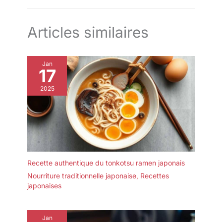
pour le bureau, le télétravail, la voiture, les voyages et les
instructions.
pour les chaises de bureau à
loisirs. Son design simple s’adapte à de nombreux espaces où
domicile, les sièges de jeu, les
un confort d’assise supplémentaire est apprécié
sièges d’avion, et les longues
positions assises.
Articles similaires
Jan
17
2025
Recette authentique du tonkotsu ramen japonais
Nourriture traditionnelle japonaise
,
Recettes
japonaises
Jan