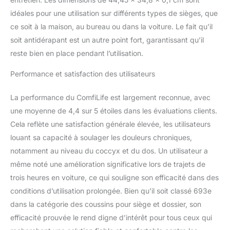
poignée intégrée pour un
idéales pour une utilisation sur différents types de sièges, que
transport facile Les
produits internationaux
ce soit à la maison, au bureau ou dans la voiture. Le fait qu’il
ont des conditions
soit antidérapant est un autre point fort, garantissant qu’il
distinctes, sont vendus
reste bien en place pendant l’utilisation.
depuis l'étranger et
peuvent différer des
Performance et satisfaction des utilisateurs
produits locaux,
notamment en ce qui
La performance du ComfiLife est largement reconnue, avec
concerne l'ajustement, la
une moyenne de 4,4 sur 5 étoiles dans les évaluations clients.
classification par âge et
la langue du produit,
Cela reflète une satisfaction générale élevée, les utilisateurs
l'étiquetage ou les
louant sa capacité à soulager les douleurs chroniques,
instructions.
notamment au niveau du coccyx et du dos. Un utilisateur a
même noté une amélioration significative lors de trajets de
trois heures en voiture, ce qui souligne son efficacité dans des
conditions d’utilisation prolongée. Bien qu’il soit classé 693e
dans la catégorie des coussins pour siège et dossier, son
efficacité prouvée le rend digne d’intérêt pour tous ceux qui