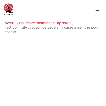
Aller
Rechercher
au
contenu
Accueil
Nourriture traditionnelle japonaise
Test ComfiLife : coussin de siège en mousse à mémoire pour
coccyx