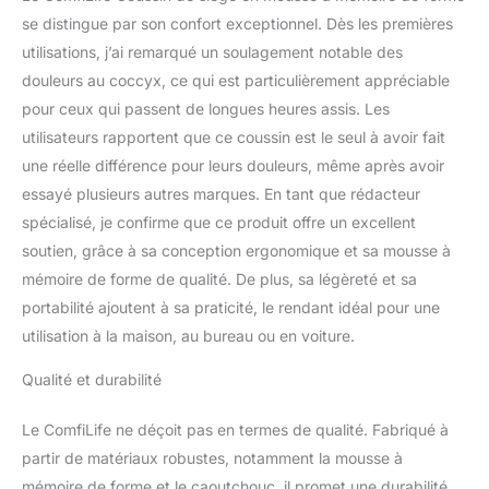
machine pour un
nettoyage facile. Le
se distingue par son confort exceptionnel. Dès les premières
coussin ComfiLife pour
utilisations, j’ai remarqué un soulagement notable des
coccyx est le meilleur
douleurs au coccyx, ce qui est particulièrement appréciable
coussin de siège en
pour ceux qui passent de longues heures assis. Les
mousse à mémoire de
utilisateurs rapportent que ce coussin est le seul à avoir fait
forme sur le marché
fabriqué en mousse à
une réelle différence pour leurs douleurs, même après avoir
mémoire de forme
essayé plusieurs autres marques. En tant que rédacteur
durable de qualité
spécialisé, je confirme que ce produit offre un excellent
supérieure avec couche
soutien, grâce à sa conception ergonomique et sa mousse à
de gel rafraîchissant sur
le dessus pour un
mémoire de forme de qualité. De plus, sa légèreté et sa
confort supérieur, il ne
portabilité ajoutent à sa praticité, le rendant idéal pour une
s'aplatira pas au fil du
utilisation à la maison, au bureau ou en voiture.
temps comme les autres
Soutient le coccyx et
Qualité et durabilité
soulage la pression : le
coussin de siège
Le ComfiLife ne déçoit pas en termes de qualité. Fabriqué à
ergonomique offre un
partir de matériaux robustes, notamment la mousse à
maximum de soutien et
de confort tout en
mémoire de forme et le caoutchouc, il promet une durabilité