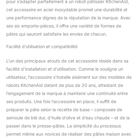
pour s’adapter parfaitement à un robot pâtissier KitchenAid,
intégré : Pour une
cet accessoire en acier inoxydable promet une durabilité et
maîtrise totale de la
longueur des pâtes
une performance dignes de la réputation de la marque. Avec
Brosse de nettoyage en
ses six emporte-pièces, il offre une variété de formes de
acier inoxydable : Pour
pâtes qui sauront satisfaire les envies de chacun.
faciliter l’élimination de la
farine ou des restes de
Facilité d’utilisation et compatibilité
pâte sur la machine à
pâtes. Inclut : 6 disques
L’un des principaux atouts de cet accessoire réside dans sa
emporte-pièces
facilité d’installation et d’utilisation. Comme le souligne un
(spaghettis, bocatini,
rigatoni, fusilli, ou
utilisateur, l’accessoire s’installe aisément sur des modèles de
macaronis petits ou
robots KitchenAid datant de plus de 20 ans, attestant de
grands), brosse de
l’engagement de la marque à maintenir une continuité entre
nettoyage, poussoir et
ses produits. Une fois l’accessoire en place, il suffit de
coffret de rangement à
päte.
préparer la pâte selon la recette de base – composée de
semoule de blé dur, d’huile d’olive et d’eau chaude – et de la
passer dans le presse-pâtes. La simplicité du processus
permet même aux novices de réaliser des pâtes maison avec