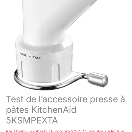
Test de l’accessoire presse à
pâtes KitchenAid
5KSMPEXTA
Par
Maemi Takahashi
/
6 octobre 2025
/
5 minutes de lecture