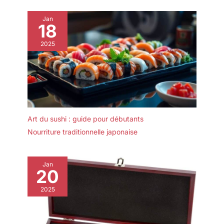
Jan
18
2025
Art du sushi : guide pour débutants
Nourriture traditionnelle japonaise
Jan
20
2025