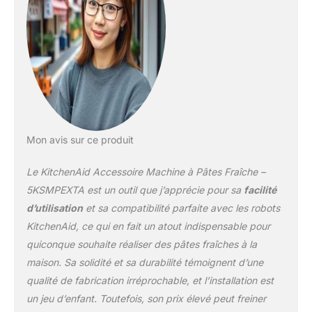
grands, Fil coupe-pâte
intégré : Pour une
maîtrise totale de la
longueur des pâtes
Brosse de nettoyage en
acier inoxydable : Pour
faciliter l’élimination de la
farine ou des restes de
pâte sur la machine à
Mon avis sur ce produit
pâtes. Inclut : 6 disques
emporte-pièces
Le KitchenAid Accessoire Machine à Pâtes Fraîche –
(spaghettis, bocatini,
rigatoni, fusilli, ou
5KSMPEXTA est un outil que j’apprécie pour sa
facilité
macaronis petits ou
d’utilisation
et sa compatibilité parfaite avec les robots
grands), brosse de
KitchenAid, ce qui en fait un atout indispensable pour
nettoyage, poussoir et
quiconque souhaite réaliser des pâtes fraîches à la
coffret de rangement à
päte.
maison. Sa solidité et sa durabilité témoignent d’une
qualité de fabrication irréprochable, et l’installation est
un jeu d’enfant. Toutefois, son prix élevé peut freiner