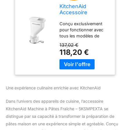
KitchenAid
Accessoire
Machine à Pâtes
Conçu exclusivement
Fraîche -
pour fonctionner avec
5KSMPEXTA -
tous les modèles de
Presse à Pâtes
robot pâtissier
pour Robot
137,02 €
multifonction KitchenAid:
Pâtissier - 6
118,20 €
Se fixe simplement au
Emporte Pièces -
moyeu électrique
Acier Inoxydable
multifonctions alimenté
par le robot. Un kit tout-
en-un très polyvalent
avec 6 pièces : Permet
Une expérience culinaire enrichie avec KitchenAid
de préparer des pâtes
fraîches simplement en
Dans l’univers des appareils de cuisine, l’accessoire
changeant le disque,
KitchenAid Machine à Pâtes Fraîche – 5KSMPEXTA se
spaghettis, bocatini,
rigatoni, fusilli, ou encore
distingue par sa capacité à transformer la préparation de
macaronis petits ou
pâtes maison en une expérience simple et agréable. Conçu
grands, Fil coupe-pâte