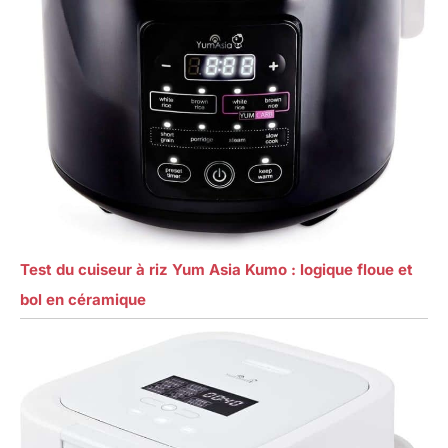
Test du cuiseur à riz Yum Asia Kumo : logique floue et
bol en céramique