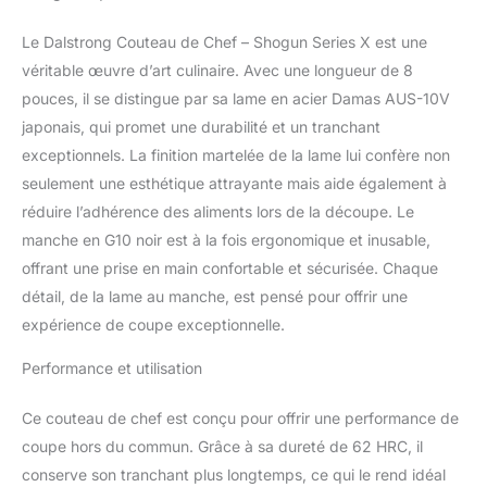
disponibles. Les
performances maximales
Le Dalstrong Couteau de Chef – Shogun Series X est une
n'ont jamais été aussi
véritable œuvre d’art culinaire. Avec une longueur de 8
bonnes pour vous et
pouces, il se distingue par sa lame en acier Damas AUS-10V
votre porte-monnaie.
japonais, qui promet une durabilité et un tranchant
Performances inégalées:
Le cuir chevelu
exceptionnels. La finition martelée de la lame lui confère non
impitoyablement
seulement une esthétique attrayante mais aide également à
tranchant comme le bord
réduire l’adhérence des aliments lors de la découpe. Le
est fini à la main pour un
manche en G10 noir est à la fois ergonomique et inusable,
poli miroir dans un angle
de 8-12 degrés
offrant une prise en main confortable et sécurisée. Chaque
stupéfiant en utilisant la
détail, de la lame au manche, est pensé pour offrir une
méthode traditionnelle 3-
expérience de coupe exceptionnelle.
étapes Honbazuke.
Refroidi à l'azote pour un
Performance et utilisation
harnais, une flexibilité et
une résistance à la
Ce couteau de chef est conçu pour offrir une performance de
corrosion améliorées.
coupe hors du commun. Grâce à sa dureté de 62 HRC, il
Full tang pour une
superbe robustesse et
conserve son tranchant plus longtemps, ce qui le rend idéal