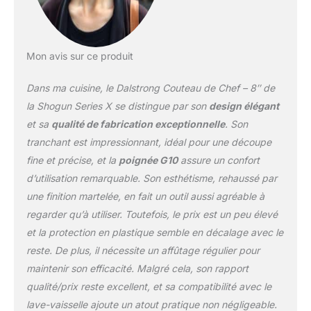
de 8-12 degrés
stupéfiant en utilisant la
méthode traditionnelle 3-
étapes Honbazuke.
Mon avis sur ce produit
Refroidi à l'azote pour un
harnais, une flexibilité et
Dans ma cuisine, le Dalstrong Couteau de Chef – 8″ de
une résistance à la
la Shogun Series X se distingue par son
design élégant
corrosion améliorées.
et sa
qualité de fabrication exceptionnelle
. Son
Full tang pour une
tranchant est impressionnant, idéal pour une découpe
superbe robustesse et
triple riveté pour encore
fine et précise, et la
poignée G10
assure un confort
plus de résilience.
d’utilisation remarquable. Son esthétisme, rehaussé par
Dalstrong Power: Acier
une finition martelée, en fait un outil aussi agréable à
AUS-10V japonais ultra
regarder qu’à utiliser. Toutefois, le prix est un peu élevé
pointu à une dureté de
62+ Rockwell pour des
et la protection en plastique semble en décalage avec le
performances
reste. De plus, il nécessite un affûtage régulier pour
extraordinaires et une
maintenir son efficacité. Malgré cela, son rapport
rétention de bord
qualité/prix reste excellent, et sa compatibilité avec le
incroyable est
douloureusement collé
lave-vaisselle ajoute un atout pratique non négligeable.