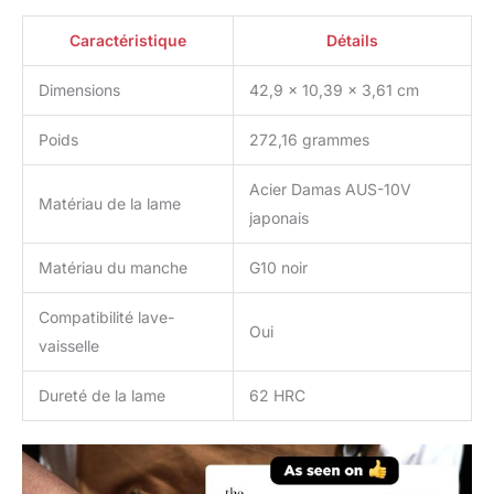
chefs professionnels,
boulangers, fabricants
Caractéristique
Détails
de pain, propriétaires de
stands de fruits et
Dimensions
42,9 x 10,39 x 3,61 cm
cuisiniers à domicile
aiment et font confiance
Poids
272,16 grammes
à DALSTRONG
DIFFERENCE. GARANTIE
Acier Damas AUS-10V
DE SATISFACTION OU
Matériau de la lame
japonais
DE REMBOURSEMENT À
100%, essayez-le sans
Matériau du manche
G10 noir
risque, nous savons que
vous l'aimerez!
Compatibilité lave-
Oui
vaisselle
Dureté de la lame
62 HRC