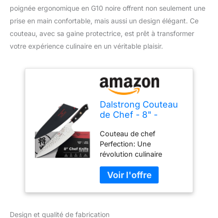
poignée ergonomique en G10 noire offrent non seulement une
prise en main confortable, mais aussi un design élégant. Ce
couteau, avec sa gaine protectrice, est prêt à transformer
votre expérience culinaire en un véritable plaisir.
Dalstrong Couteau
de Chef - 8" -
Shogun Series X -
Couteau de chef
Damas - Finition
Perfection: Une
Martelée - AUS-10V
révolution culinaire
Japonais Super
Dalstrong combinant un
Steel - Poignée G10
savoir-faire exceptionnel
Noire - Avec Gaine
et primé, une technologie
d'avant-garde, un design
époustouflant et les
Design et qualité de fabrication
meilleurs matériaux