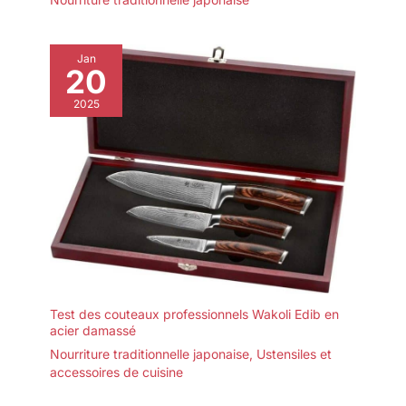
Jan
20
2025
Test des couteaux professionnels Wakoli Edib en
acier damassé
Nourriture traditionnelle japonaise
,
Ustensiles et
accessoires de cuisine