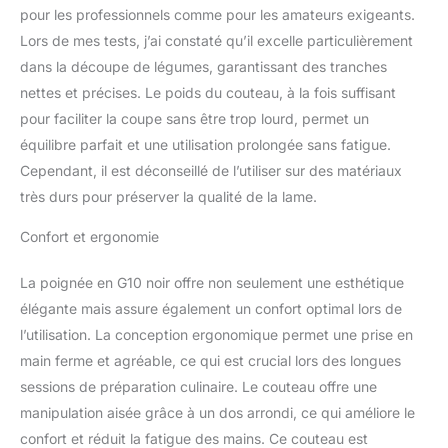
triple riveté pour encore
pour les professionnels comme pour les amateurs exigeants.
plus de résilience.
Lors de mes tests, j’ai constaté qu’il excelle particulièrement
Dalstrong Power: Acier
dans la découpe de légumes, garantissant des tranches
AUS-10V japonais ultra
pointu à une dureté de
nettes et précises. Le poids du couteau, à la fois suffisant
62+ Rockwell pour des
pour faciliter la coupe sans être trop lourd, permet un
performances
équilibre parfait et une utilisation prolongée sans fatigue.
extraordinaires et une
Cependant, il est déconseillé de l’utiliser sur des matériaux
rétention de bord
très durs pour préserver la qualité de la lame.
incroyable est
douloureusement collé
Confort et ergonomie
entre 67 couches d'acier
inoxydable haut de
gamme, assurant une
La poignée en G10 noir offre non seulement une esthétique
résistance
élégante mais assure également un confort optimal lors de
exceptionnelle, une
l’utilisation. La conception ergonomique permet une prise en
durabilité et une
main ferme et agréable, ce qui est crucial lors des longues
résistance de coloration.
Parfaitement équilibré, la
sessions de préparation culinaire. Le couteau offre une
lame à bande précise
manipulation aisée grâce à un dos arrondi, ce qui améliore le
minimise la résistance de
confort et réduit la fatigue des mains. Ce couteau est