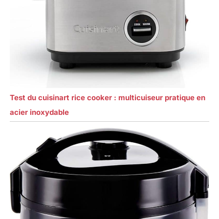
Test du cuisinart rice cooker : multicuiseur pratique en
acier inoxydable