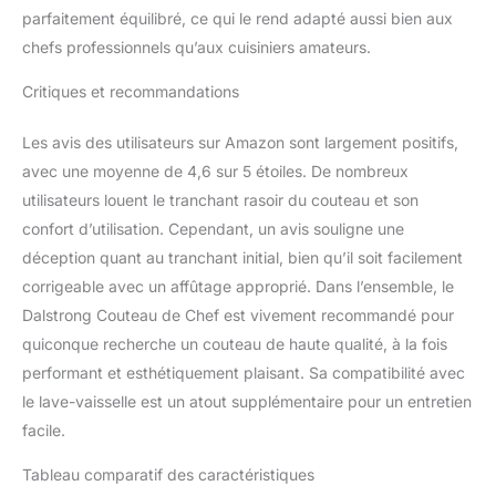
surface pour une coupe
parfaitement équilibré, ce qui le rend adapté aussi bien aux
lisse de la butterie et des
chefs professionnels qu’aux cuisiniers amateurs.
propriétés améliorées de
non-collant. Un couteau
Critiques et recommandations
de chef conçu à la
perfection: manche G-10
ultra-premium avec une
Les avis des utilisateurs sur Amazon sont largement positifs,
durabilité à vie. Polie à la
avec une moyenne de 4,6 sur 5 étoiles. De nombreux
main, la forme
utilisateurs louent le tranchant rasoir du couteau et son
ergonomique de la
confort d’utilisation. Cependant, un avis souligne une
poignée est conçue pour
un contrôle, une agilité et
déception quant au tranchant initial, bien qu’il soit facilement
un confort supérieurs,
corrigeable avec un affûtage approprié. Dans l’ensemble, le
tandis que la colonne
Dalstrong Couteau de Chef est vivement recommandé pour
vertébrale de la lame est
quiconque recherche un couteau de haute qualité, à la fois
lisse pour une «prise de
performant et esthétiquement plaisant. Sa compatibilité avec
pincement» naturelle. La
largeur de la lame de 55
le lave-vaisselle est un atout supplémentaire pour un entretien
mm permet un meilleur
facile.
dégagement des
articulations. Découvrez
Tableau comparatif des caractéristiques
pourquoi des milliers de