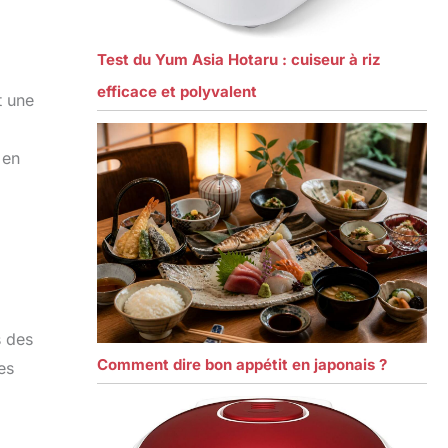
Test du Yum Asia Hotaru : cuiseur à riz
efficace et polyvalent
t une
 en
s des
Comment dire bon appétit en japonais ?
es