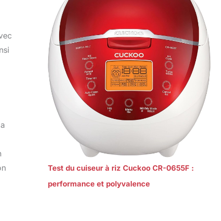
avec
nsi
la
n
on
Test du cuiseur à riz Cuckoo CR-0655F :
performance et polyvalence