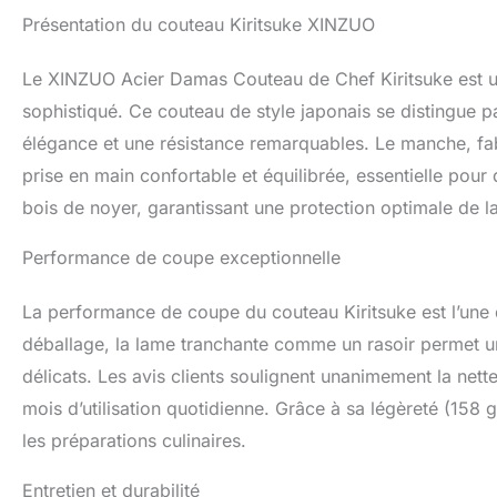
vous pouvez faci
Présentation du couteau Kiritsuke XINZUO
avec une utilisati
également être c
Le XINZUO Acier Damas Couteau de Chef Kiritsuke est un
Le design ergono
une agilité optima
sophistiqué. Ce couteau de style japonais se distingue 
buffle noire sélect
élégance et une résistance remarquables. Le manche, fabr
pas facile à défor
prise en main confortable et équilibrée, essentielle pou
rendant la coupe 
artisans utilisent
bois de noyer, garantissant une protection optimale de la 
soigneusement ch
tests rigoureux g
Performance de coupe exceptionnelle
résultant en un ma
du couteau réduit
La performance de coupe du couteau Kiritsuke est l’une d
une utilisation 
un choix idéal po
déballage, la lame tranchante comme un rasoir permet u
débutants. Livré
délicats. Les avis clients soulignent unanimement la net
ainsi qu'à un usa
mois d’utilisation quotidienne. Grâce à sa légèreté (158 g
raison que ce soit
problème dans les
les préparations culinaires.
Entretien et durabilité