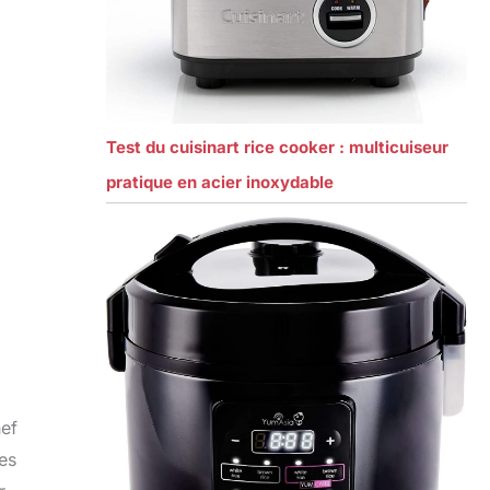
Test du cuisinart rice cooker : multicuiseur
pratique en acier inoxydable
hef
es