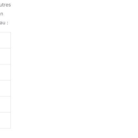
utres
on
au :