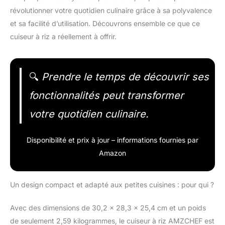
révolutionner votre quotidien culinaire grâce à sa polyvalence
et sa facilité d’utilisation. Découvrons ensemble ce que ce
cuiseur à riz a réellement à offrir.
🔍
Prendre le temps de découvrir ses
fonctionnalités peut transformer
votre quotidien culinaire.
Disponibilité et prix à jour – informations fournies par
Amazon
Un design compact et adapté aux petites cuisines : pour qui ?
Avec des dimensions de 30,2 x 28,3 x 25,4 cm et un poids
de seulement 2,59 kilogrammes, le cuiseur à riz AMZCHEF est