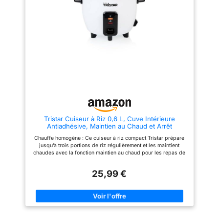
6200 réparateurs dans le
Utilisez juste la bonne quantité
monde, pour contribuer à la
d'eau pour cuire et laissez le
protection de l’environnement et
poêle se mettre
à la réduction des déchets
automatiquement à chauffer.
FORMAT COMPACT : facile à
Utilisez beaucoup d'eau pour
ranger grâce à son format
cuire à la vapeur, surveillez le
compact, Une capacité totale de
processus de cuisson et
3 L permettant de cuire jusqu'à
tournez manuellement
900g de riz, soit 6 tasses ou 1 L
l'interrupteur vers le haut
de riz cru (pour trois fois son
lorsque les aliments sont cuits
volume cuit) ; 1 tasse = 150 gr
ou 180 ml de riz cru
ACCESSOIRES INCLUS : panier
vapeur, cuillère à riz, verre
doseur
Tristar Cuiseur à Riz 0,6 L, Cuve Intérieure
Antiadhésive, Maintien au Chaud et Arrêt
Automatique, Format Compact, Avec Gobelet
Chauffe homogène : Ce cuiseur à riz compact Tristar prépare
Doseur et Cuillère, 300 W, RK-6142
jusqu’à trois portions de riz régulièrement et les maintient
chaudes avec la fonction maintien au chaud pour les repas de
tous les jours Réglages pratiques : Arrêt automatique, maintien
au chaud et protection contre l’ébullition à sec évitent que le riz
25,99 €
n’attache pendant que vous vous consacrez sereinement à
d’autres tâches en cuisine Entretien simplifié : La cuve
intérieure antiadhésive empêche le riz de coller, se retire
facilement et se nettoie vite, ce qui réduit nettement le temps
passé à faire la vaisselle après la cuisson Format compact : Sa
capacité de 0,6 litre et son encombrement réduit conviennent
aux petites cuisines, aux studios ou comme appareil