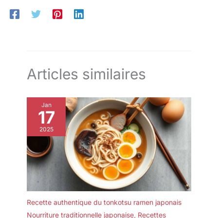
supplémentaire dans une résidence secondaire ou un espace
de travail Confort d’utilisation : Commandes simples, couvercle
avec fenêtre de contrôle et accessoires fournis comme le
gobelet doseur et la cuillère pour obtenir la quantité de riz
idéale à chaque préparation
Articles similaires
Jan
17
2025
Recette authentique du tonkotsu ramen japonais
Nourriture traditionnelle japonaise
,
Recettes