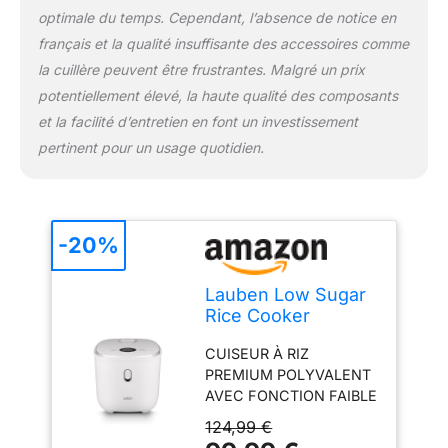
tous les réglages sont
optimale du temps. Cependant, l’absence de notice en
effectués sur l’écran
français et la qualité insuffisante des accessoires comme
numérique, où l’on peut
suivre le processus de
la cuillère peuvent être frustrantes. Malgré un prix
cuisson. Heureusement,
potentiellement élevé, la haute qualité des composants
l'entretien est également
et la facilité d’entretien en font un investissement
très simple. Le récipient
pertinent pour un usage quotidien.
peut être lavé au lave-
vaisselle et vous n'avez
pas besoin de passer
tout l'après-midi dans la
cuisine. UTILISATION
-20%
POLYVALENT - Pour
obtenir un riz
Lauben Low Sugar
parfaitement cuit,
Rice Cooker
moelleux et encore
Cuiseur à riz avec
légèrement al dente, le
CUISEUR À RIZ
fonction Low-
chemin est souvent
PREMIUM POLYVALENT
Sugar, volume de 3
semé d’embûches. Avec
AVEC FONCTION FAIBLE
l, 6 modes,
le cuiseur à riz Lauben
EN SUCRES - qui permet
démarrage différé,
vous pouvez préparer
124,99 €
de séparer les glucides
maintien au chaud,
chaque type de riz