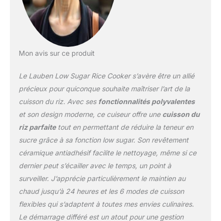
d’allumer la cuisinière.
Volume de 3 litres avec
revêtement anti-adhésif
- La préparation des
plats ne nécessite pas de
Mon avis sur ce produit
graisse supplémentaire,
et pourtant le riz ou
Le Lauben Low Sugar Rice Cooker s’avère être un allié
d'autres ingrédients ne
collent jamais. TIMER ET
précieux pour quiconque souhaite maîtriser l’art de la
LA FONCTION DE
cuisson du riz. Avec ses
fonctionnalités polyvalentes
CONSERVATION AU
et son design moderne, ce cuiseur offre une
cuisson du
CHAUD, qui vous
riz parfaite
tout en permettant de réduire la teneur en
permettent de préparer
les repas à l’avance ou
sucre grâce à sa fonction low sugar. Son revêtement
au contraire de garder les
céramique antiadhésif facilite le nettoyage, même si ce
aliments au chaud
dernier peut s’écailler avec le temps, un point à
pendant plusieurs
surveiller. J’apprécie particulièrement le maintien au
heures. FACILE À
UTILISER ET À
chaud jusqu’à 24 heures et les 6 modes de cuisson
NETTOYER - L’utilisation
flexibles qui s’adaptent à toutes mes envies culinaires.
est simple pour tous,
Le démarrage différé est un atout pour une gestion