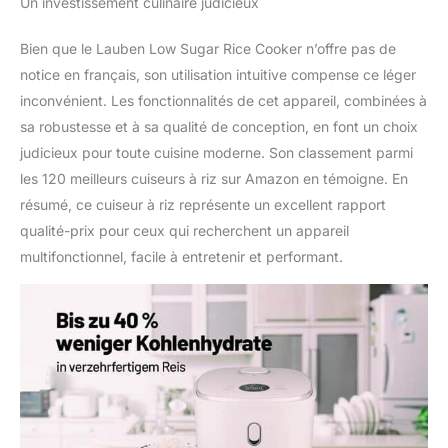
Un investissement culinaire judicieux
chaque type de riz
exactement al dente en
appuyant sur un bouton.
Bien que le Lauben Low Sugar Rice Cooker n’offre pas de
Le riz n'est que le début.
notice en français, son utilisation intuitive compense ce léger
Le cuiseur à riz maîtrise
inconvénient. Les fonctionnalités de cet appareil, combinées à
également d'autres
sa robustesse et à sa qualité de conception, en font un choix
ingrédients grâce à ses 6
judicieux pour toute cuisine moderne. Son classement parmi
fonctions intelligentes.
En quelques minutes,
les 120 meilleurs cuiseurs à riz sur Amazon en témoigne. En
vous pouvez préparer de
résumé, ce cuiseur à riz représente un excellent rapport
délicieuses soupes, du
qualité-prix pour ceux qui recherchent un appareil
porridge moelleux ou des
multifonctionnel, facile à entretenir et performant.
légumineuses riches en
protéines. LIVRE DE
CUISINE POUR
L'INSPIRATION - Au cas
où vous ne sauriez pas
quoi cuisiner, nous
avons joint un livre de
cuisine avec 5 recettes
simples et saines. La
cuillère fournie et la