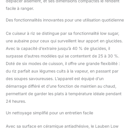
déplacer aisément, et ses dimensions compactes le rendent
d’allumer la cuisinière.
facile à ranger.
Volume de 3 litres avec
revêtement anti-adhésif
Des fonctionnalités innovantes pour une utilisation quotidienne
- La préparation des
plats ne nécessite pas de
Ce cuiseur à riz se distingue par sa fonctionnalité low sugar,
graisse supplémentaire,
une aubaine pour ceux qui surveillent leur apport en glucides.
et pourtant le riz ou
Avec la capacité d’extraire jusqu’à 40 % de glucides, il
d'autres ingrédients ne
collent jamais. TIMER ET
surpasse d’autres modèles qui se contentent de 25 à 30 %.
LA FONCTION DE
Doté de six modes de cuisson, il offre une grande flexibilité :
CONSERVATION AU
du riz parfait aux légumes cuits à la vapeur, en passant par
CHAUD, qui vous
des soupes savoureuses. L’appareil est équipé d’un
permettent de préparer
les repas à l’avance ou
démarrage différé et d’une fonction de maintien au chaud,
au contraire de garder les
permettant de garder les plats à température idéale pendant
aliments au chaud
24 heures.
pendant plusieurs
heures. FACILE À
Un nettoyage simplifié pour un entretien facile
UTILISER ET À
NETTOYER - L’utilisation
Avec sa surface en céramique antiadhésive, le Lauben Low
est simple pour tous,