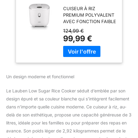
Cuiseur à riz avec
CUISEUR À RIZ
fonction Low-
PREMIUM POLYVALENT
Sugar, volume de 3
AVEC FONCTION FAIBLE
l, 6 modes,
EN SUCRES - qui permet
démarrage différé,
124,99 €
de séparer les glucides
maintien au chaud,
99,99 €
grâce à la technologie de
surface en
cuisson spéciale. Avec
céramique
cet assistant, vous
antiadhésive, passe
apportez tous les types
au lave-vaisselle
de riz à la perfection et
(blanc)
grâce aux 6 modes
Un design moderne et fonctionnel
réglables, vous pouvez
rapidement préparer des
Le Lauben Low Sugar Rice Cooker séduit d’emblée par son
plats sains et délicieux à
design épuré et sa couleur blanche qui s’intègrent facilement
partir d'autres
ingrédients. Avec le
dans n’importe quelle cuisine moderne. Ce cuiseur à riz, au-
cuiseur à riz Lauben,
delà de son esthétique, propose une capacité généreuse de 3
vous pouvez préparer
litres, idéale pour les familles ou pour préparer des repas en
des légumineuses, de la
avance. Son poids léger de 2,92 kilogrammes permet de le
soupe ou du porridge,
sans avoir besoin