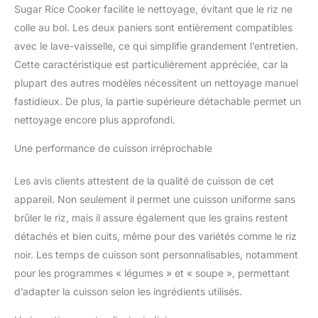
Sugar Rice Cooker facilite le nettoyage, évitant que le riz ne
tous les réglages sont
effectués sur l’écran
colle au bol. Les deux paniers sont entièrement compatibles
numérique, où l’on peut
avec le lave-vaisselle, ce qui simplifie grandement l’entretien.
suivre le processus de
Cette caractéristique est particulièrement appréciée, car la
cuisson. Heureusement,
plupart des autres modèles nécessitent un nettoyage manuel
l'entretien est également
très simple. Le récipient
fastidieux. De plus, la partie supérieure détachable permet un
peut être lavé au lave-
nettoyage encore plus approfondi.
vaisselle et vous n'avez
pas besoin de passer
Une performance de cuisson irréprochable
tout l'après-midi dans la
cuisine. UTILISATION
Les avis clients attestent de la qualité de cuisson de cet
POLYVALENT - Pour
appareil. Non seulement il permet une cuisson uniforme sans
obtenir un riz
brûler le riz, mais il assure également que les grains restent
parfaitement cuit,
moelleux et encore
détachés et bien cuits, même pour des variétés comme le riz
légèrement al dente, le
noir. Les temps de cuisson sont personnalisables, notamment
chemin est souvent
pour les programmes « légumes » et « soupe », permettant
semé d’embûches. Avec
d’adapter la cuisson selon les ingrédients utilisés.
le cuiseur à riz Lauben
vous pouvez préparer