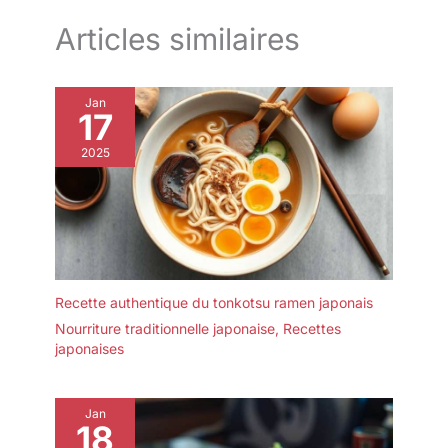
Articles similaires
Jan
17
2025
Recette authentique du tonkotsu ramen japonais
Nourriture traditionnelle japonaise
,
Recettes
japonaises
Jan
18