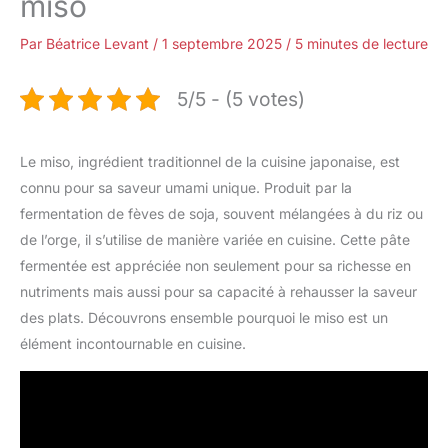
miso
Par
Béatrice Levant
/
1 septembre 2025
/
5 minutes de lecture
5/5 - (5 votes)
Le miso, ingrédient traditionnel de la cuisine japonaise, est
connu pour sa saveur umami unique. Produit par la
fermentation de fèves de soja, souvent mélangées à du riz ou
de l’orge, il s’utilise de manière variée en cuisine. Cette pâte
fermentée est appréciée non seulement pour sa richesse en
nutriments mais aussi pour sa capacité à rehausser la saveur
des plats. Découvrons ensemble pourquoi le miso est un
élément incontournable en cuisine.